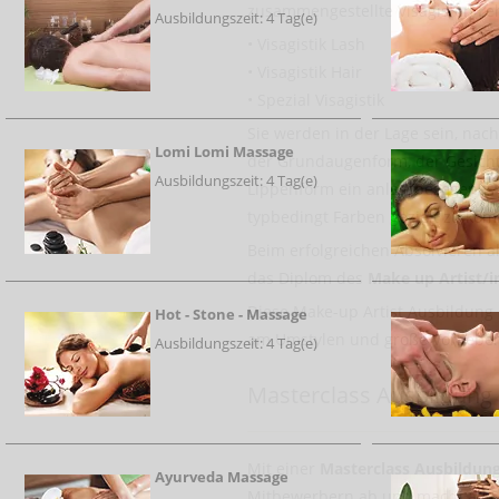
zusammengestellte Visagisten Le
Ausbildungszeit: 4 Tag(e)
• Visagistik Lash
• Visagistik Hair
• Spezial Visagistik
Sie werden in der Lage sein, nac
Lomi Lomi Massage
der Grundaugenform, der Gesich
Ausbildungszeit: 4 Tag(e)
Lippenform ein anlassbezogenes
typbedingt Farben gezielt zu kom
Beim erfolgreichen Absolvieren al
das Diplom des
Make up Artist/i
Diese Make-up Artist Ausbildung i
Hot - Stone - Massage
am Umstylen und große Vorlieben 
Ausbildungszeit: 4 Tag(e)
Masterclass Ausbildung
Mit einer
Masterclass Ausbildun
Ayurveda Massage
Mitbewerbern ab und macht aus 