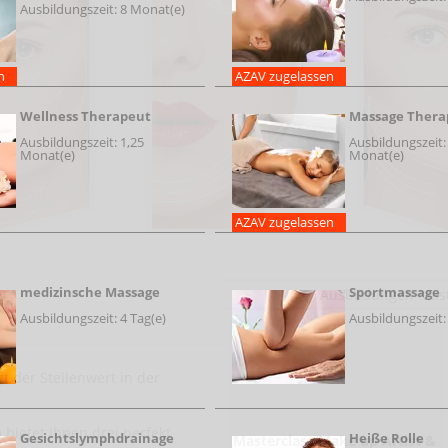
Ausbildungszeit: 8 Monat(e)
n
AZAV zugelassen
Wellness Therapeut
Massage Thera
Ausbildungszeit: 1,25
Ausbildungszeit:
Monat(e)
Monat(e)
AZAV zugelassen
medizinsche Massage
Sportmassage
Ausbildungen Maste
Weitere Ausbildungen
Ausbildungszeit: 4 Tag(e)
Ausbildungszeit:
gt der Stellenwert in der
n
bietet Ihnen drei perfekt
Gesichtslymphdrainage
Heiße Rolle
Masterclass Make up Artist &