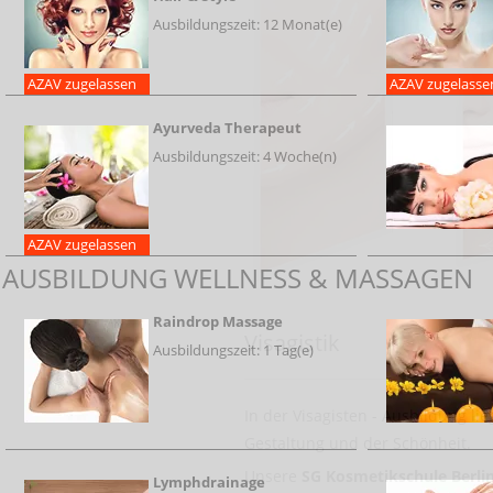
Ausbildungszeit: 12 Monat(e)
AZAV zugelassen
AZAV zugelasse
Ayurveda Therapeut
Ausbildungszeit: 4 Woche(n)
AZAV zugelassen
AUSBILDUNG WELLNESS & MASSAGEN
Thema
Raindrop Massage
Visagistik
Ausbildungszeit: 1 Tag(e)
In der Visagisten - Ausbildung lie
Gestaltung und der Schönheit.
Unsere
SG Kosmetikschule Berli
Lymphdrainage