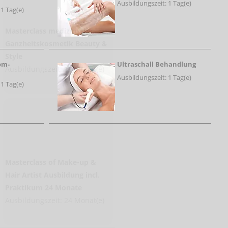
Ausbildungszeit: 1 Tag(e)
 1 Tag(e)
Masterclass medizinsche
Ganzheitskosmetik Beauty &
Style
om-
Ultraschall Behandlung
Ausbildungszeit: 18 Monat(e)
Ausbildungszeit: 1 Tag(e)
 1 Tag(e)
Masterclass of Make-up &
Hair Artist Ausbildung incl.
Praktikum 24 Monate
Ausbildungszeit: 24 Monat(e)