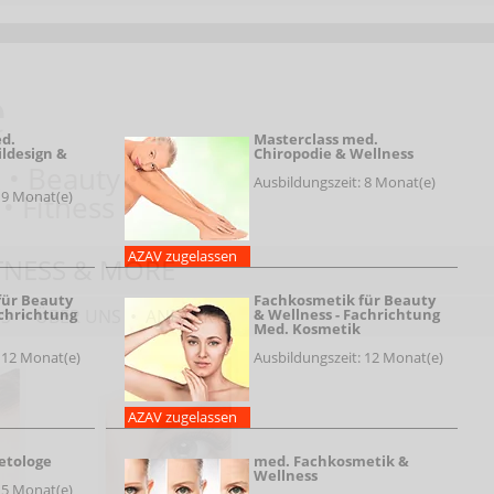
e
ed.
Masterclass med.
ildesign &
Chiropodie & Wellness
 •
Beauty •
Ausbildungszeit: 8 Monat(e)
 9 Monat(e)
 •
Fitness •
AZAV zugelassen
TNESS & MORE
für Beauty
Fachkosmetik für Beauty
achrichtung
& Wellness - Fachrichtung
OS
•
ÜBER UNS
•
ANFAHRT
Med. Kosmetik
 12 Monat(e)
Ausbildungszeit: 12 Monat(e)
AZAV zugelassen
etologe
med. Fachkosmetik &
Wellness
 5 Monat(e)