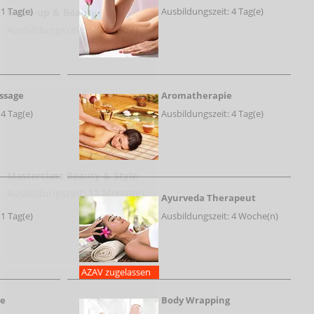
 1 Tag(e)
Ausbildungszeit: 4 Tag(e)
Make-up & Beauty
Ausbildungszeit: 5 Monat(e)
assage
Aromatherapie
 4 Tag(e)
Ausbildungszeit: 4 Tag(e)
Masterclass Beauty & Style
Ausbildungszeit: 12 Monat(e)
Ayurveda Therapeut
 1 Tag(e)
Ausbildungszeit: 4 Woche(n)
AZAV zugelassen
ie
Body Wrapping