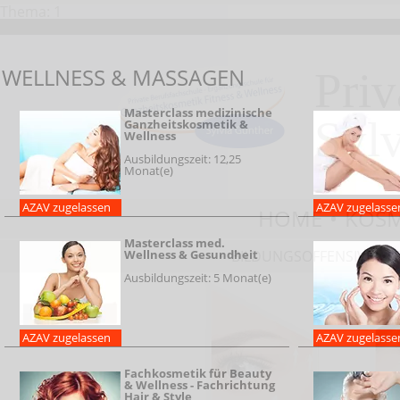
Thema: 1
WELLNESS & MASSAGEN
Priv
Masterclass medizinische
Sylv
Ganzheitskosmetik &
Wellness
Ausbildungszeit: 12,25
Monat(e)
Kosmetikausbildung in Berlin und Kosmetikweiterbildung B
AZAV zugelassen
AZAV zugelasse
HOME
•
KOSM
Masterclass med.
Wellness & Gesundheit
•
BILDUNGSOFFENSIVE
•
Ausbildungszeit: 5 Monat(e)
Container
AZAV zugelassen
AZAV zugelasse
Fachkosmetik für Beauty
& Wellness - Fachrichtung
Hair & Style