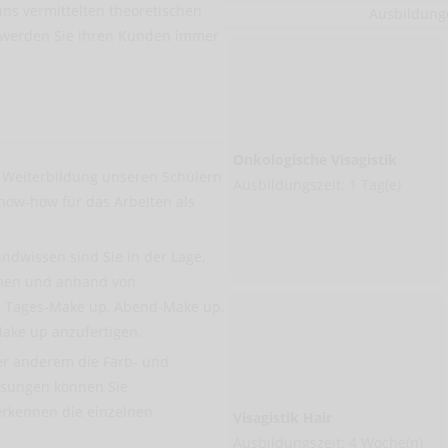
 uns vermittelten theoretischen
Ausbildunge
, werden Sie ihren Kunden immer
Onkologische Visagistik
d Weiterbildung unseren Schülern
Ausbildungszeit: 1 Tag(e)
Know-how für das Arbeiten als
ndwissen sind Sie in der Lage,
rmen und anhand von
 Tages-Make up, Abend-Make up,
Make up anzufertigen.
er anderem die Farb- und
ssungen können Sie
erkennen die einzelnen
Visagistik Hair
Ausbildungszeit: 4 Woche(n)