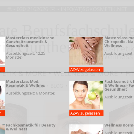
🕾 - 030 2162626 ✉ -
INFO(AT)SGKOSMETIK.NET
ate Berufsfachschul
Masterclass medizinsche
Masterclass m
ia Günther
Ganzheitskosmetik &
Chiropodie, Na
Gesundheit
Wellness
Kosmetik
Ausbildungszeit: 12,25
Ausbildungszeit:
Wellness
Monat(e)
erlin
n
AZAV zugelassen
ETIK & MORE
•
WELLNESS & MORE
•
FI
Masterclass Med.
Fachkosmetik 
Kosmetik & Wellnes
& Wellness - F
FÖRDERUNG
•
JOBS
•
BLOG
•
WAS IST ?
•
SHOP
•
STUDI
Gesundheit
Ausbildungszeit: 6 Monat(e)
Ausbildungszeit:
n
AZAV zugelassen
Fachkosmetik für Beauty
Wellness Kosm
& Wellness
Ausbildungszeit: