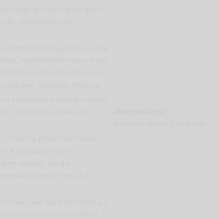
inheiten können Sie mit einem
 unter Anwendung von
sbildungsteil Visagistik-Hair die
shion, Hochsteckfrisuren und das
Haarteilen verbunden mit einem
p und dem Faschings-Make up.
hre Kenntnisse weiterhin vertieft
Make-up Artist
hon fast ein Must Have, den
Ausbildungszeit: 3 Monat(e)
r Visagistik gehört das kleben
he Ausbildung in der
e dem Umgang um die
rverdichtung perfekt und
 Kunden oder auch Sie selbst auf
-up den anderen Damen Paroli