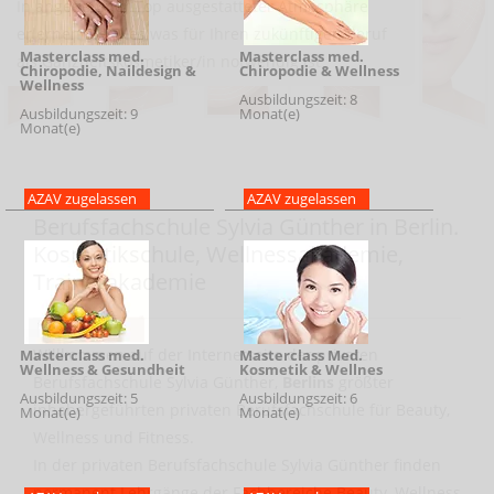
Masterclass med.
Masterclass med.
Chiropodie, Naildesign &
Chiropodie & Wellness
Wellness
Ausbildungszeit: 8
Ausbildungszeit: 9
Monat(e)
Monat(e)
AZAV zugelassen
AZAV zugelassen
Blindtext
Berufsfachschule Sylvia Günther in Berlin.
Kosmetikschule, Wellnessakademie,
Trainerakademie
Willkommen auf der Internetseite der privaten
Masterclass med.
Masterclass Med.
Wellness & Gesundheit
Kosmetik & Wellnes
Berufsfachschule Sylvia Günther,
Berlins
größter
Ausbildungszeit: 5
Ausbildungszeit: 6
inhabergeführten privaten Berufsfachschule für Beauty,
Monat(e)
Monat(e)
Wellness und Fitness.
In der privaten Berufsfachschule Sylvia Günther finden
permanent Lehrgänge der Fachbereiche Beauty, Wellness