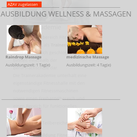
AZAV zugelassen
AUSBILDUNG WELLNESS & MASSAGEN
Trainerakademie
Auch der Fachbereich Fitness &
Group Fitness, als
Trainerakademie
,
stellt eine in sich geschlossene
Raindrop Massage
medizinsche Massage
Einheit innerhalb der
Ausbildungszeit: 1 Tag(e)
Ausbildungszeit: 4 Tag(e)
Berufsfachschule dar.
Die Trainerakademie unterhält eine
eigenständige Fitnesshalle mit den
notwendigen Fitnessmaschinen
sowie einen Freihantelbereich und
einen Bereich für funktionelles
Training.
Er enthält die Teilbereiche:
-
Berufsausbildung Fitnessbereich