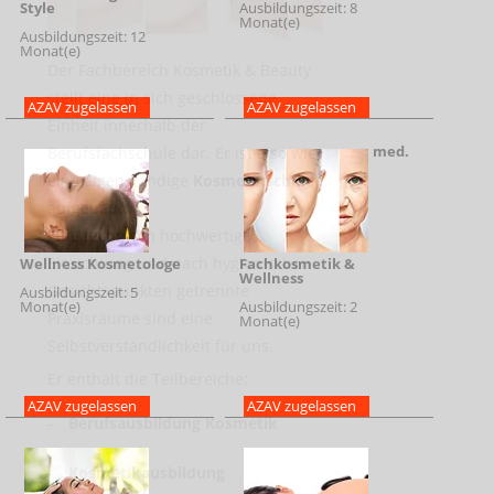
Style
Ausbildungszeit: 8
Monat(e)
Ausbildungszeit: 12
Monat(e)
Der Fachbereich Kosmetik & Beauty
stellt eine in sich geschlossene
AZAV zugelassen
AZAV zugelassen
Einheit innerhalb der
med.
Berufsfachschule dar. Er ist also wie
eine eigenständige
Kosmetikschule
aufgebaut.
Eine technisch hochwertige
Einrichtung und nach hygienischen
Wellness Kosmetologe
Fachkosmetik &
Wellness
Gesichtspunkten getrennte
Ausbildungszeit: 5
Monat(e)
Ausbildungszeit: 2
Praxisräume sind eine
Monat(e)
Selbstverständlichkeit für uns.
Er enthält die Teilbereiche:
AZAV zugelassen
AZAV zugelassen
-
Berufsausbildung Kosmetik
-
Kosmetikausbildung