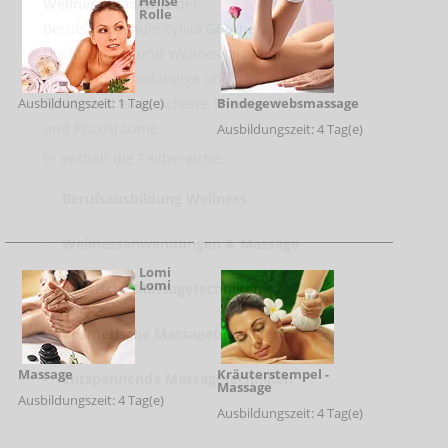
Heiße
Wellnessakademie
der
Rolle
Berufsfachschule Sylvia Günther.
Die Massage- und Wellnessakademie
verfügt über goßzügige und
funktionell eingerichtete Theorie-
Ausbildungszeit: 1 Tag(e)
Bindegewebsmassage
und Praxisräume.
Ausbildungszeit: 4 Tag(e)
Er enthält die Teilbereiche:
-
Berufsausbildung Wellness
-
Wellnessanwendungen & Massage
Lomi
Lomi
-
asiatische Massagetechniken
-
kosmetische Massagetechniken
Massage
Kräuterstempel -
-
entspannende Massagetechniken
Massage
Ausbildungszeit: 4 Tag(e)
Ausbildungszeit: 4 Tag(e)