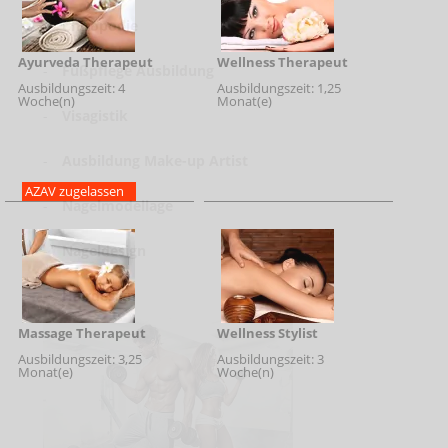
-
Chiropodie
Ayurveda Therapeut
Wellness Therapeut
-
Fußpflege Ausbildung
Ausbildungszeit: 4
Ausbildungszeit: 1,25
Woche(n)
Monat(e)
-
Visagistik
-
Ausbildung Make-up Artist
AZAV zugelassen
-
Nagelmodellage
-
Nageldesign
-
Hairdesign
Massage Therapeut
Wellness Stylist
Ausbildungszeit: 3,25
Ausbildungszeit: 3
Monat(e)
Woche(n)