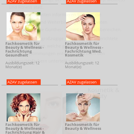
AZAV zugelassen
AZAV zugelassen
und Fitness statt.
Die folgenden Seiten informieren Sie über die
Ausbildungen und Weiterbildungen der privaten
Berufsfachschule Günther, sortiert nach Fachbereichen.
Es erwarten Sie großzügige und modern eingerichtete
Fachkosmetik für
Fachkosmetik für
Unterrichtsräume, welche gemäß den
Beauty & Wellness -
Beauty & Wellness -
Fachrichtung
Fachrichtung Med.
Hygienebestimmungen entsprechend nach den
Gesundheit
Kosmetik
Unterrichtsfächern unterteilt sind.
Ausbildungszeit: 12
Ausbildungszeit: 12
Monat(e)
Monat(e)
AZAV zugelassen
AZAV zugelassen
Kosmetik &
Adipiscing
Beauty
Fachkosmetik für
Fachkosmetik für
Beauty & Wellness -
Beauty & Wellness
Fachrichtung Hair &