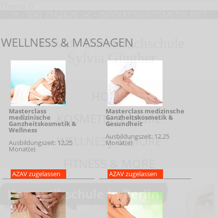
Thema: 0
🕾 - 030 2162626 ✉ -
INFO(AT)SGKOSMETIK.NET
WELLNESS & MASSAGEN
Private Berufsfachschule
Sylvia Günther
Kosmetikschule Trainerakademie Wellnessakademie Berlin
HOME
•
Masterclass
Masterclass medizinsche
KOSMETIK & MORE
medizinische
Ganzheitskosmetik &
•
Ganzheitskosmetik &
Gesundheit
Wellness
Ausbildungszeit: 12,25
WELLNESS & MORE
Ausbildungszeit: 12,25
Monat(e)
•
Monat(e)
FITNESS & MORE
AZAV zugelassen
AZAV zugelassen
SG-Kosmetik Top Slider