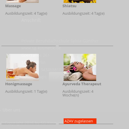
Massage
Shiatsu
Ausbildungszeit: 4 Tag(e)
Ausbildungszeit: 4 Tag(e)
Anschrift
Private Berufsfachschule Sylvia Günther
www.sg-kosmetik.de
Goerzallee 261
14167
Berlin
Fax:
030 / 343468810
Google Maps:
zur Karte
Honigmassage
Ayurveda Therapeut
Ausbildungszeit: 1 Tag(e)
Ausbildungszeit: 4
Woche(n)
Informationen:
- Über uns
- Impressum
AZAV zugelassen
© Copyright 2016 by
SG-Kosmetik
.