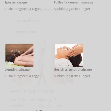
Sportmassage
Fußreflexzonenmassage
Ausbildungszeit: 4 Tag(e)
Ausbildungszeit: 4 Tag(e)
-
Fitnesstrainer & Personaltrainer
-
Group Fitness
-
Trend Fitness
Lymphdrainage
Gesichtslymphdrainage
Ausbildungszeit: 4 Tag(e)
Ausbildungszeit: 1 Tag(e)
Wellnessakademie
Der Fachbereich Massage &
Wellness ist die Massage- und