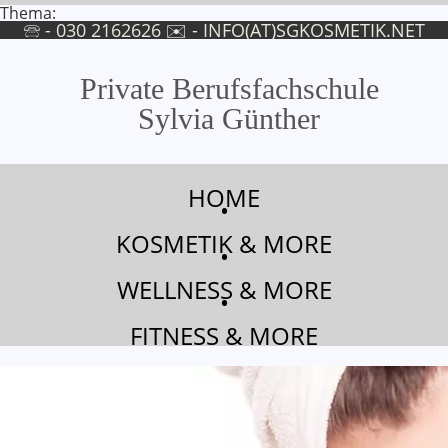
Thema:
🕾 - 030 2162626 ✉ -
INFO(AT)SGKOSMETIK.NET
Private Berufsfachschule
Sylvia Günther
Was ist eigentlich Kosmetik?
HOME
•
KOSMETIK & MORE
•
WELLNESS & MORE
•
FITNESS & MORE
container Was ist eigentlich Kosmetik?