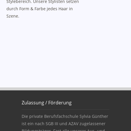
Stylebereich. Unsere Stylisten setzen
durch Form & Farbe jedes Haar in
Szene.
Zulassung / Förderung
Zulassung, Förderung, Fragen, Anschrift
Die private Berufsfachschule Sylvia Günther
ist ein nach SGB III und AZAV zugelassener
Bildungsträger. Fast alle unserer Aus- und