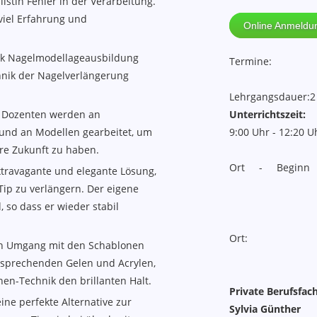
istin Fehler in der Verarbeitung.
viel Erfahrung und
Online Anmeldun
ik Nagelmodellageausbildung
Termine:
hnik der Nagelverlängerung
Lehrgangsdauer:
2
r Dozenten werden an
Unterrichtszeit:
und an Modellen gearbeitet, um
9:00 Uhr - 12:20 U
hre Zukunft zu haben.
Ort - Begin
extravagante und elegante Lösung,
ip zu verlängern. Der eigene
 so dass er wieder stabil
Ort:
gen Umgang mit den Schablonen
tsprechenden Gelen und Acrylen,
en-Technik den brillanten Halt.
Private Berufsfac
ine perfekte Alternative zur
Sylvia Günther