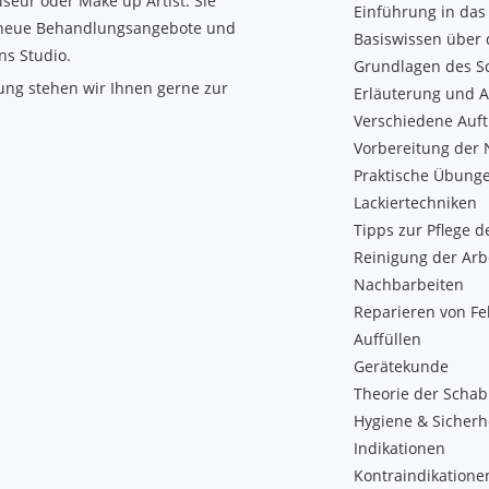
iseur oder Make up Artist. Sie
Einführung in da
 neue Behandlungsangebote und
Basiswissen über 
ns Studio.
Grundlagen des S
dung stehen wir Ihnen gerne zur
Erläuterung und A
Verschiedene Auft
Vorbereitung der 
Praktische Übung
Lackiertechniken
Tipps zur Pflege 
Reinigung der Arbe
Nachbarbeiten
Reparieren von Fe
Auffüllen
Gerätekunde
Theorie der Schab
Hygiene & Sicherh
Indikationen
Kontraindikatione