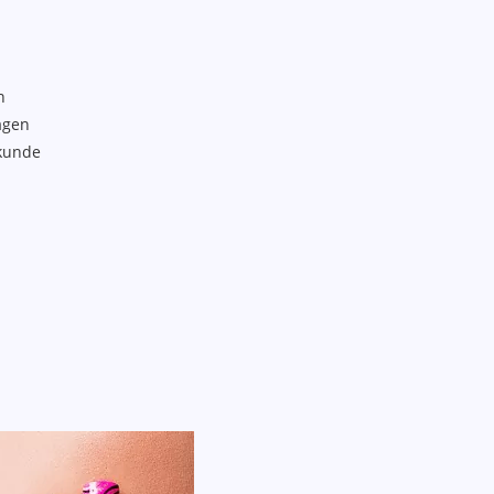
n
agen
kunde