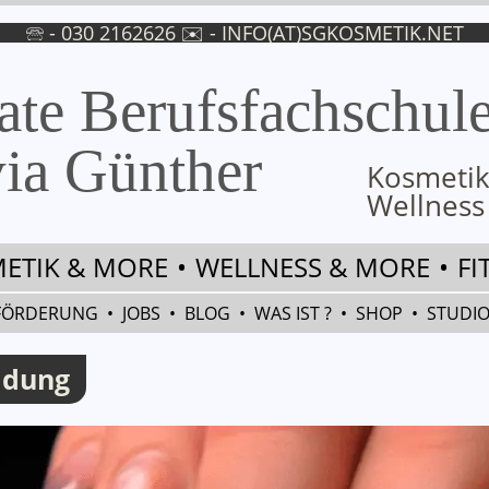
🕾 - 030 2162626 ✉ -
INFO(AT)SGKOSMETIK.NET
ate Berufsfachschul
ia Günther
Kosmetik
Wellness
ETIK & MORE
•
WELLNESS & MORE
•
FI
FÖRDERUNG
•
JOBS
•
BLOG
•
WAS IST ?
•
SHOP
•
STUDI
ldung