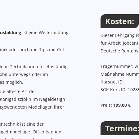
Kosten, Termine, Ort, 
Kosten:
Ausbildung
ist eine Weiterbildung
Dieser Lehrgang is
für Arbeit, Jobcen
nik oder auch mit Tips mit Gel
Deutsche Rentenv
Trägernummer: w
rdene Technik und ob selbständig
Maßnahme Numm
obil unterwegs oder im
Kursnet ID:
les möglich.
SGK Kurs ID: 1028
ie älteste Art der
 Königsdisziplin im Nageldesign
Preis:
199,00 €
angewendeten Modellagen ihrer
ntechnik ist eine der
Termine
Nagelmodellage. Oft entstehen