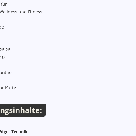
 für
 Wellness und Fitness
de
 26 26
810
Günther
ur Karte
ngsinhalte:
Edge- Technik