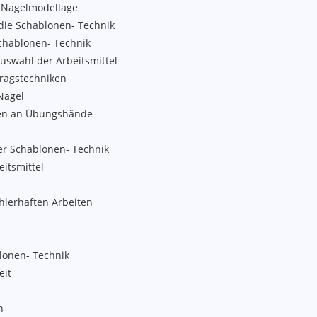
s Nagelmodellage
die Schablonen- Technik
chablonen- Technik
uswahl der Arbeitsmittel
ragstechniken
Nägel
en an Übungshände
der Schablonen- Technik
itsmittel
hlerhaften Arbeiten
lonen- Technik
eit
n