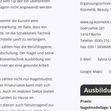
z vom Tip wie bei überbreiten
Ergänzungsschule
Nägeln nicht angewandt werden
Kosmetik, Beauty,
ekommt die Kundin eine
www.sg-kosmetik.
stärkung. Im Falle, dass ein
Goerzallee 261
te, ist die Schablonen-Technik
14167
Berlin
chstelle sanft zu verlängern.
Telefon:
(030) 216
zählen hier die Berufshygiene,
Fax:
030 / 343468
ktschulung. Der Nagel und seine
ablonentechnik Ausbildung von
E-Mail:
Sylvia 
nnen wir eine gesunde Arbeit
Google Maps:
z
n zählen nicht nur Nagelstudios.
der Friseursalon kann man sich
Ausbildu
n. Auch im mobilen Sektor bieten
 Kunden zu Hause an.
Praxis:
n dienen auch hervorragend zur
Nagelmodellage: 