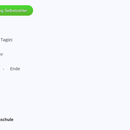
g Selbstzahler
 Tag(e)
hr
n - Ende
hschule