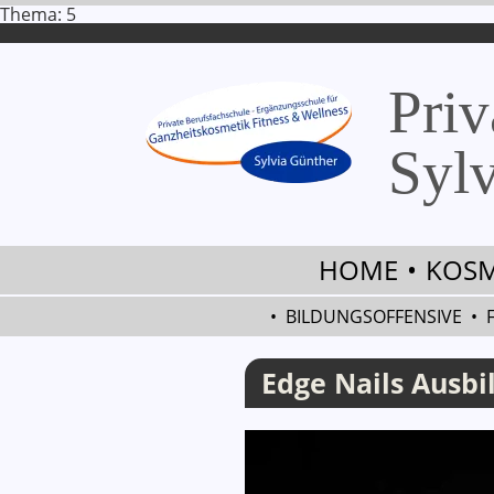
Thema: 5
Priv
Sylv
Edge Nails Ausbildung Ausbildung in Berlin
HOME
•
KOSM
•
BILDUNGSOFFENSIVE
•
Edge Nails Ausbi
Container