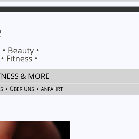
e
 •
Beauty •
 •
Fitness •
TNESS & MORE
OS
•
ÜBER UNS
•
ANFAHRT