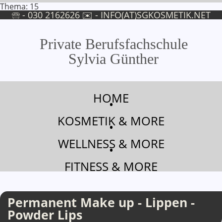
Thema: 15
🕾 - 030 2162626 ✉ -
INFO(AT)SGKOSMETIK.NET
Private Berufsfachschule
Sylvia Günther
Permanent Make up - Lippen - Powder Lips Ausbildung
HOME
•
KOSMETIK & MORE
•
WELLNESS & MORE
•
FITNESS & MORE
Permanent Make up - Lippen -
Powder Lips