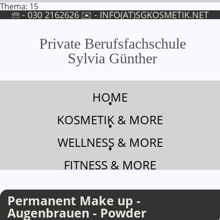
Thema: 15
🕾 - 030 2162626 ✉ -
INFO(AT)SGKOSMETIK.NET
Private Berufsfachschule
Sylvia Günther
Permanent Make up - Augenbrauen - Powder Ausbildung
HOME
•
KOSMETIK & MORE
•
WELLNESS & MORE
•
FITNESS & MORE
Permanent Make up -
Augenbrauen - Powder