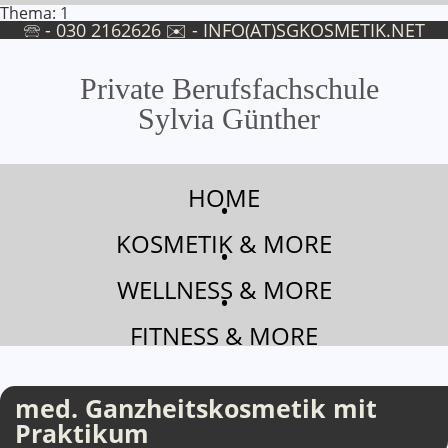
Thema: 1
🕾 - 030 2162626 ✉ -
INFO(AT)SGKOSMETIK.NET
Private Berufsfachschule
Sylvia Günther
med-ganzheitskosmetik-mit-praktikum | SG-KOSMETIK
HOME
•
KOSMETIK & MORE
•
WELLNESS & MORE
•
FITNESS & MORE
med. Ganzheitskosmetik mit
Praktikum